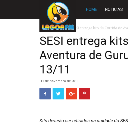
Rádio
HOME
NOTICIAS
Lagoa
Início
ESPORTE
SESI entrega kits da Corrida de Av
SESI entrega kits
FM
Aventura de Guru
13/11
11 de novembro de 2019
Kits deverão ser retirados na unidade do SE