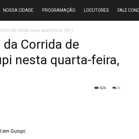
NOSSA CIDADE
PROGRAMAÇÃO
LOCUTORES
FALE CON
entura de Gurupi nesta quarta-feira, 13/11
 da Corrida de
pi nesta quarta-feira,
826
0
SI em Gurupi.