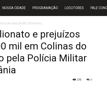
NOSSA CIDADE
PROGRAMAÇÃO
LOCUTORES
FALE CON
uízos de mais de R$ 100 mil em...
lionato e prejuízos
0 mil em Colinas do
 pela Polícia Militar
ânia
210
0