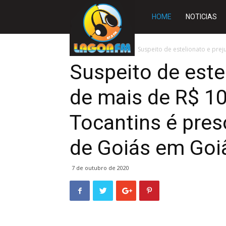
Rádio
HOME
NOTICIAS
Lagoa
Início
TOCANTINS
Suspeito de estelionato e prej
Suspeito de este
FM
de mais de R$ 10
Tocantins é preso
de Goiás em Goi
7 de outubro de 2020