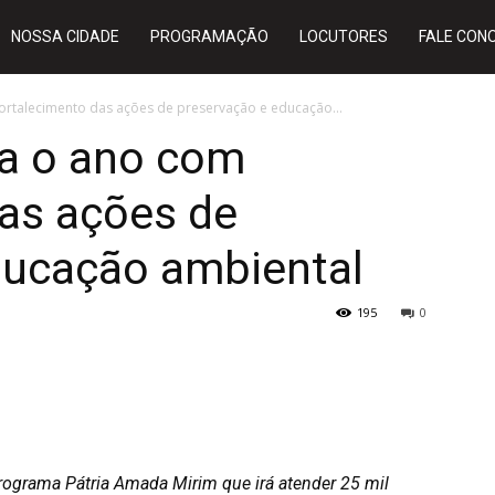
NOSSA CIDADE
PROGRAMAÇÃO
LOCUTORES
FALE CON
ortalecimento das ações de preservação e educação...
ra o ano com
das ações de
ducação ambiental
195
0
rograma Pátria Amada Mirim que irá atender 25 mil