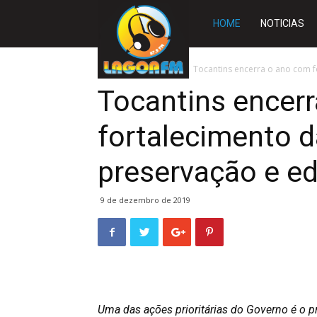
Rádio
HOME
NOTICIAS
Lagoa
Início
TOCANTINS
Tocantins encerra o ano com f
Tocantins encer
FM
fortalecimento 
preservação e e
9 de dezembro de 2019
Uma das ações prioritárias do Governo é o p