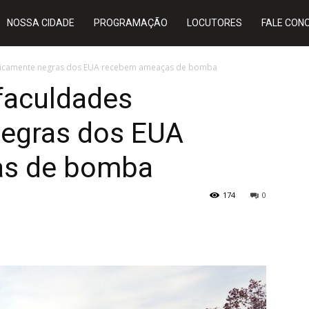
NOSSA CIDADE
PROGRAMAÇÃO
LOCUTORES
FALE CON
toricamente negras dos EUA recebem ameaças de bomba
faculdades
negras dos EUA
as de bomba
174
0