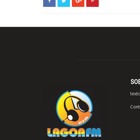
SO
text
Cont