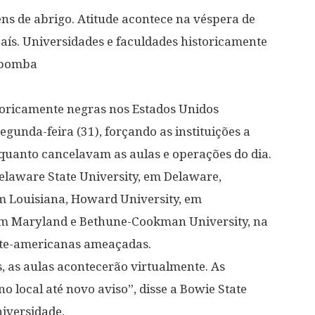
ns de abrigo. Atitude acontece na véspera de
ís. Universidades e faculdades historicamente
 bomba
storicamente negras nos Estados Unidos
unda-feira (31), forçando as instituições a
nquanto cancelavam as aulas e operações do dia.
Delaware State University, em Delaware,
m Louisiana, Howard University, em
 em Maryland e Bethune-Cookman University, na
norte-americanas ameaçadas.
 as aulas acontecerão virtualmente. As
 local até novo aviso”, disse a Bowie State
iversidade.