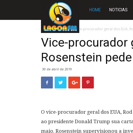
Rádio
HOME
NOTICIAS
Lagoa
Início
MUNDO
Vice-procurador geral dos EUA, 
Vice-procurador 
FM
Rosenstein pede
30 de abril de 2019
O vice-procurador geral dos EUA, Rod 
ao presidente Donald Trump sua carta 
maio. Rosenstein supervisionou a inve