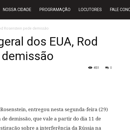
NOSSA CIDADE
PROGRAMAÇÃO
LOCUTORES
FALE CON
Rod Rosenstein pede demissão
geral dos EUA, Rod
 demissão
451
0
Rosenstein, entregou nesta segunda-feira (29)
de demissão, que vale a partir do dia 11 de
stigação sobre a interferência da Rússia na